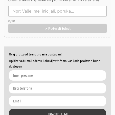
Unesite tekst koji želite na proizvodu (max 20 karaktera)
0
/20
✓ Potvrdi tekst
Ovaj proizvod trenutno nije dostupan!
Upišite Vašu mail adresu i obavijestit ćemo Vas kada proizvod bude
dostupan
OBAVIJESTI ME