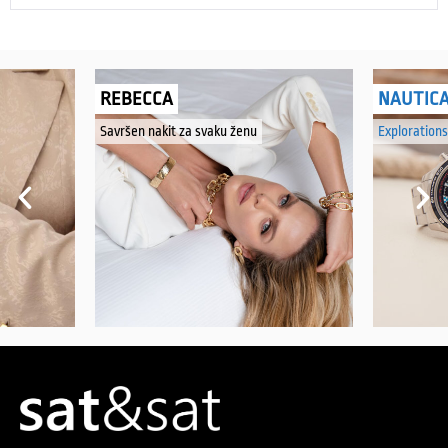
REBECCA
NAUTIC
Savršen nakit za svaku ženu
Explorations