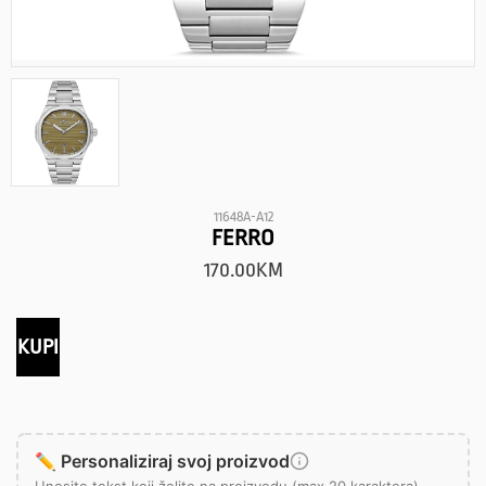
11648A-A12
FERRO
170.00
KM
KUPI
✏️ Personaliziraj svoj proizvod