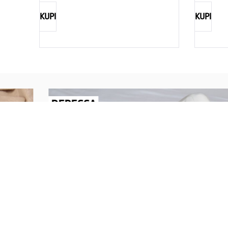
KUPI
KUPI
REBECCA
Savršen nakit za svaku ženu