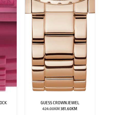
HOCK
GUESS CROWN JEWEL
424.00
KM
381.60
KM