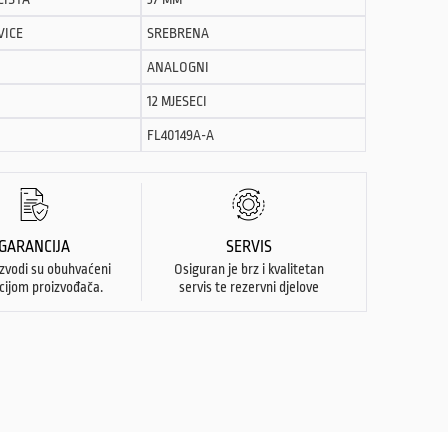
VICE
SREBRENA
ANALOGNI
12 MJESECI
FL40149A-A
GARANCIJA
SERVIS
izvodi su obuhvaćeni
Osiguran je brz i kvalitetan
cijom proizvođača.
servis te rezervni djelove