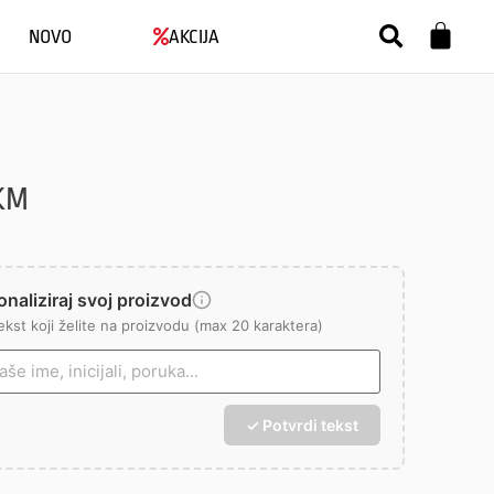
NOVO
AKCIJA
KM
naliziraj svoj proizvod
ekst koji želite na proizvodu (max 20 karaktera)
✓ Potvrdi tekst