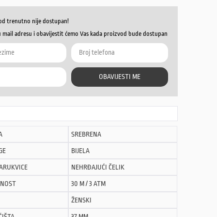
od trenutno nije dostupan!
u mail adresu i obavijestit ćemo Vas kada proizvod bude dostupan
OBAVIJESTI ME
A
SREBRENA
GE
BIJELA
NARUKVICE
NEHRĐAJUĆI ČELIK
NOST
30 M / 3 ATM
ŽENSKI
ĆIŠTA
37 MM