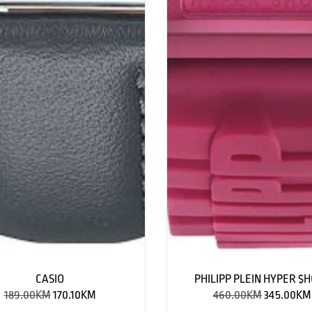
CASIO
PHILIPP PLEIN HYPER $
189.00
KM
170.10
KM
460.00
KM
345.00
KM