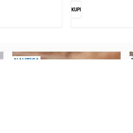
KUPI
NAUTICA
Explorations have no limits
I