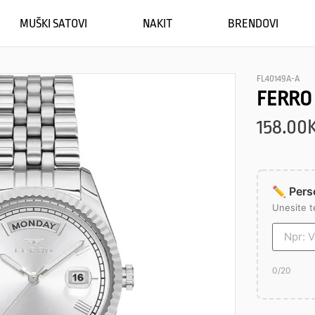
MUŠKI SATOVI
NAKIT
BRENDOVI
FL40149A-A
FERRO
158.00
✏️ Perso
Unesite t
0
/20