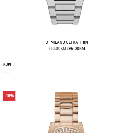
D1 MILANO ULTRA THIN
660.00
KM
396.00
KM
KUPI
-10%