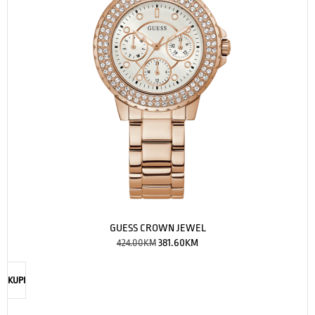
GUESS CROWN JEWEL
424.00
KM
381.60
KM
KUPI