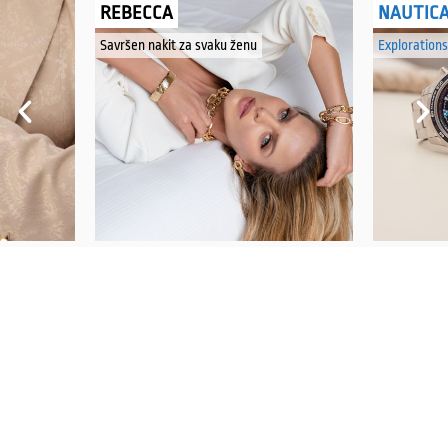
REBECCA
NAUTIC
Savršen nakit za svaku ženu
Explorations
PRATITE NAS