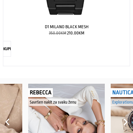
D1 MILANO BLACK MESH
350.00
KM
210.00
KM
KUPI
REBECCA
NAUTIC
Savršen nakit za svaku ženu
Explorations