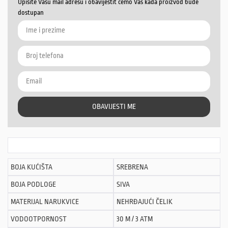
Upišite Vašu mail adresu i obavijestit ćemo Vas kada proizvod bude
dostupan
OBAVIJESTI ME
BOJA KUĆIŠTA
SREBRENA
BOJA PODLOGE
SIVA
MATERIJAL NARUKVICE
NEHRĐAJUĆI ČELIK
VODOOTPORNOST
30 M / 3 ATM