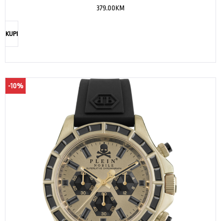
379.00
KM
KUPI
-10%