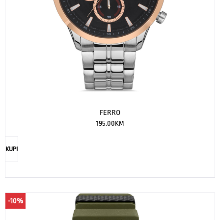
FERRO
195.00
KM
KUPI
-10%