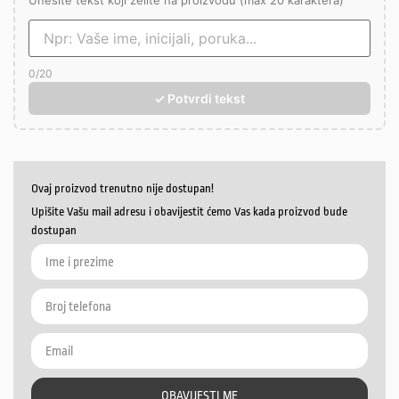
Unesite tekst koji želite na proizvodu (max 20 karaktera)
0
/20
✓ Potvrdi tekst
Ovaj proizvod trenutno nije dostupan!
Upišite Vašu mail adresu i obavijestit ćemo Vas kada proizvod bude
dostupan
OBAVIJESTI ME