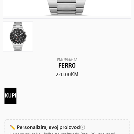
FM11594A-A2
FERRO
220.00
KM
KUPI
✏️ Personaliziraj svoj proizvod