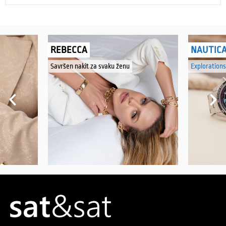
REBECCA
NAUTIC
Savršen nakit za svaku ženu
Explorations