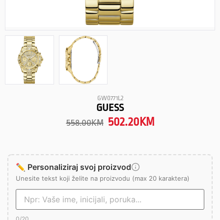
GW0771L2
GUESS
502.20
KM
558.00
KM
✏️ Personaliziraj svoj proizvod
Unesite tekst koji želite na proizvodu (max 20 karaktera)
0
/20