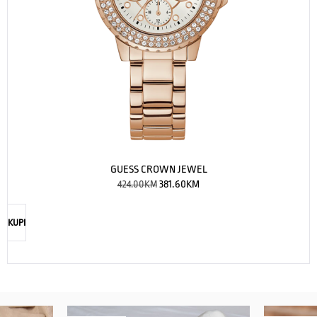
GUESS CROWN JEWEL
424.00
KM
381.60
KM
KUPI