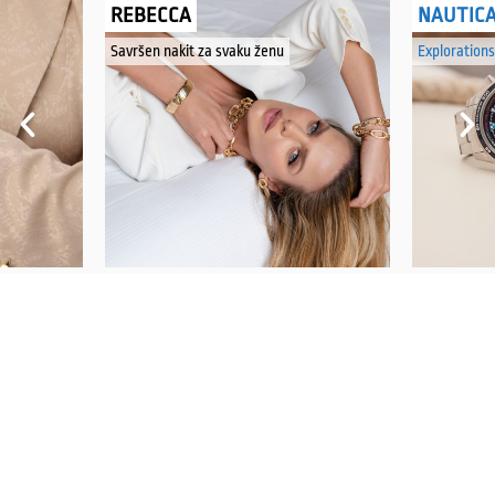
REBECCA
NAUTIC
Savršen nakit za svaku ženu
Explorations
PRATITE NAS