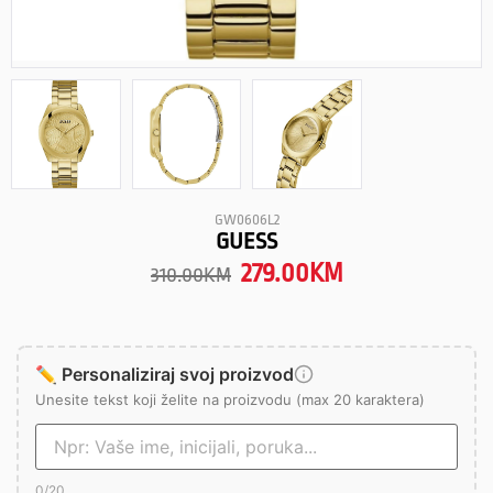
GW0606L2
GUESS
279.00
KM
310.00
KM
✏️ Personaliziraj svoj proizvod
Unesite tekst koji želite na proizvodu (max 20 karaktera)
0
/20