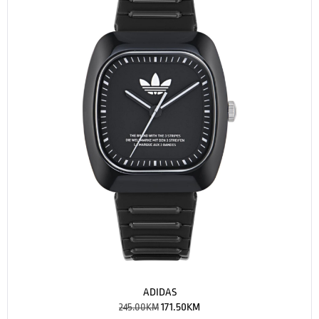
ADIDAS
245.00
KM
171.50
KM