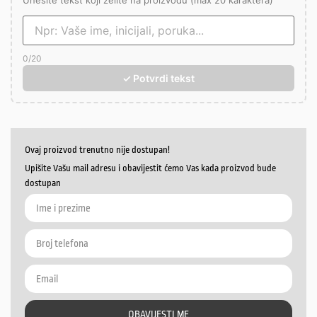
Unesite tekst koji želite na proizvodu (max 20 karaktera)
0
/20
✓ Potvrdi tekst
Ovaj proizvod trenutno nije dostupan!
Upišite Vašu mail adresu i obavijestit ćemo Vas kada proizvod bude
dostupan
OBAVIJESTI ME