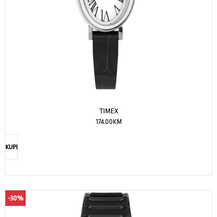
TIMEX
174.00
KM
KUPI
-30%