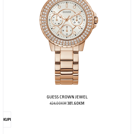
GUESS CROWN JEWEL
424.00
KM
381.60
KM
KUPI