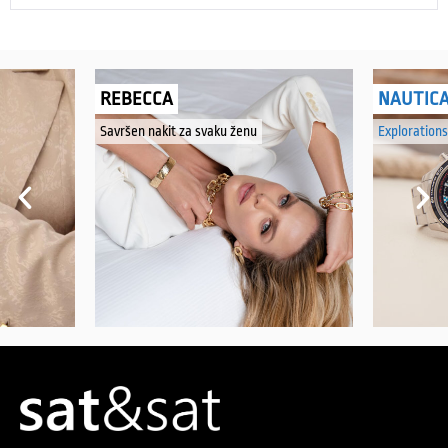
REBECCA
NAUTIC
Savršen nakit za svaku ženu
Explorations