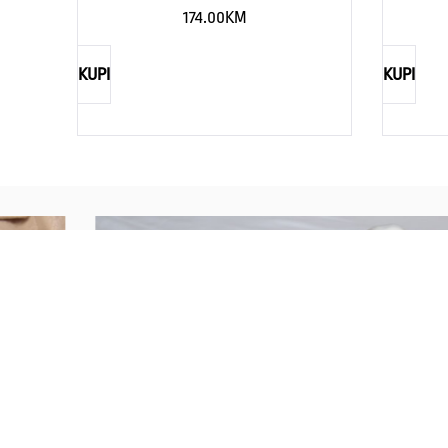
174.00
KM
KUPI
KUPI
REBECCA
Savršen nakit za svaku ženu