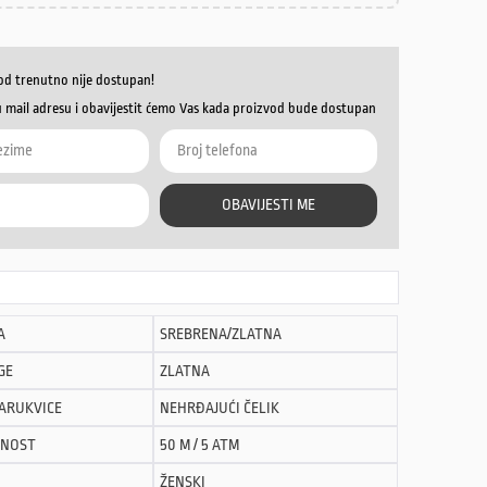
od trenutno nije dostupan!
u mail adresu i obavijestit ćemo Vas kada proizvod bude dostupan
OBAVIJESTI ME
A
SREBRENA/ZLATNA
GE
ZLATNA
NARUKVICE
NEHRĐAJUĆI ČELIK
NOST
50 M / 5 ATM
ŽENSKI