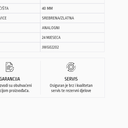
ĆIŠTA
40 MM
VICE
SREBRENA/ZLATNA
ANALOGNI
24 MJESECA
JWG02202
GARANCIJA
SERVIS
izvodi su obuhvaćeni
Osiguran je brz i kvalitetan
cijom proizvođača.
servis te rezervni djelove