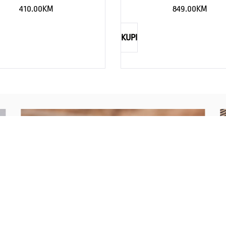
410.00
KM
849.00
KM
KUPI
NAUTICA
Explorations have no limits
I