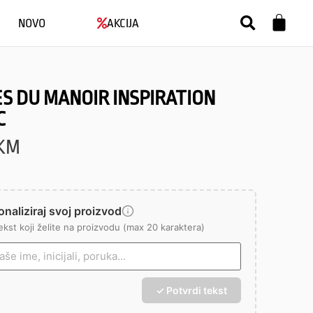
NOVO
AKCIJA
S DU MANOIR INSPIRATION
C
KM
naliziraj svoj proizvod
ekst koji želite na proizvodu (max 20 karaktera)
✓ Potvrdi tekst