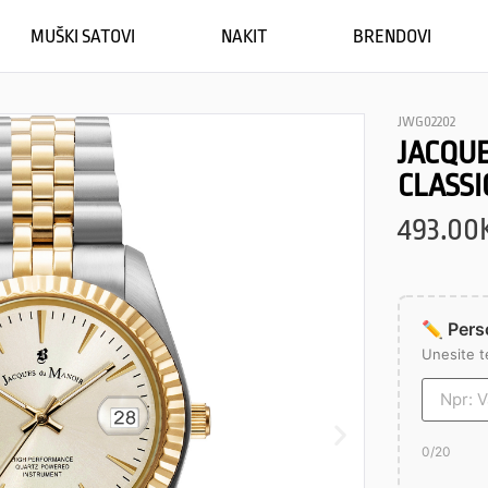
MUŠKI SATOVI
NAKIT
BRENDOVI
JWG02202
JACQUE
CLASSI
493.00
✏️ Perso
Unesite t
0
/20