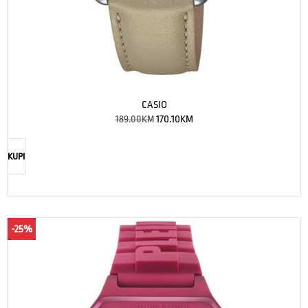
CASIO
189.00
KM
170.10
KM
KUPI
-25%