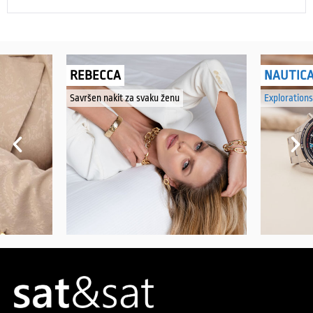
REBECCA
NAUTIC
Savršen nakit za svaku ženu
Explorations