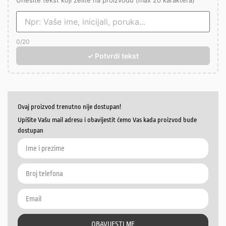
Unesite tekst koji želite na proizvodu (max 20 karaktera)
0
/20
✓ Potvrdi tekst
Ovaj proizvod trenutno nije dostupan!
Upišite Vašu mail adresu i obavijestit ćemo Vas kada proizvod bude
dostupan
OBAVIJESTI ME