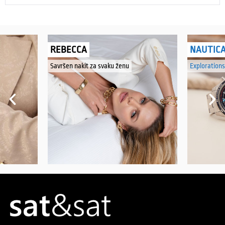
REBECCA
NAUTIC
Savršen nakit za svaku ženu
Explorations