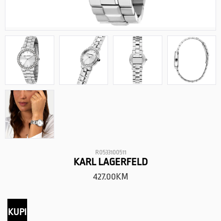
R0533100511
KARL LAGERFELD
427.00
KM
KUPI