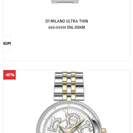
D1 MILANO ULTRA THIN
660.00
KM
396.00
KM
KUPI
-40%