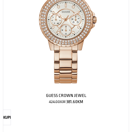
GUESS CROWN JEWEL
424.00
KM
381.60
KM
KUPI