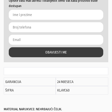
Upišite Vašu mail adresu i obavijestit ćemo Vas kada proizvod bude
dostupan
OBAVIJESTI ME
GARANCIJA
24 MJESECA
ŠIFRA
KLAYC60
MATERIJAL NARUKVICE: NEHRĐAJUĆI ČELIK.