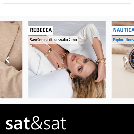
REBECCA
NAUTIC
Savršen nakit za svaku ženu
Explorations