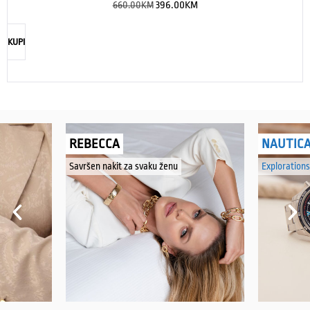
660.00
KM
396.00
KM
KUPI
REBECCA
NAUTIC
Savršen nakit za svaku ženu
Explorations