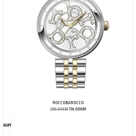
ROCCOBAROCCO
290.00
KM
174.00
KM
KUPI