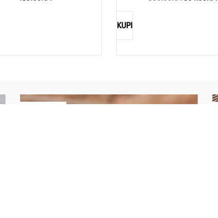
KUPI
NAUTICA
Explorations have no limits
I