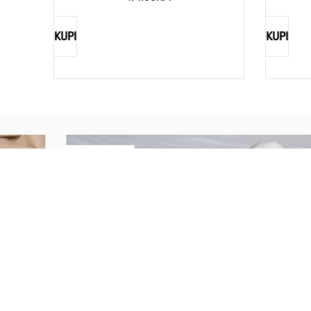
KUPI
KUPI
REBECCA
Savršen nakit za svaku ženu