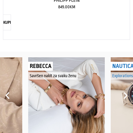
PHILIPP PLEIN
849.00
KM
KUPI
REBECCA
NAUTIC
Savršen nakit za svaku ženu
Explorations