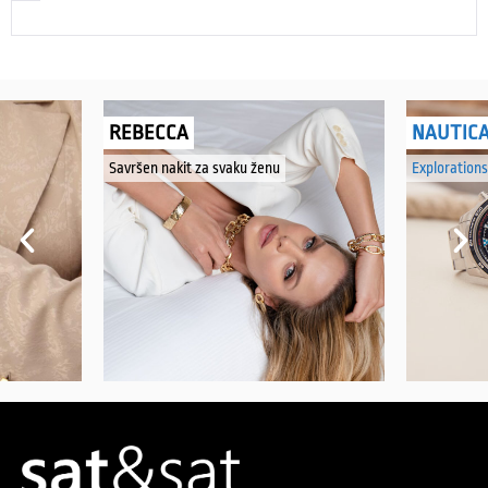
REBECCA
NAUTIC
Savršen nakit za svaku ženu
Explorations