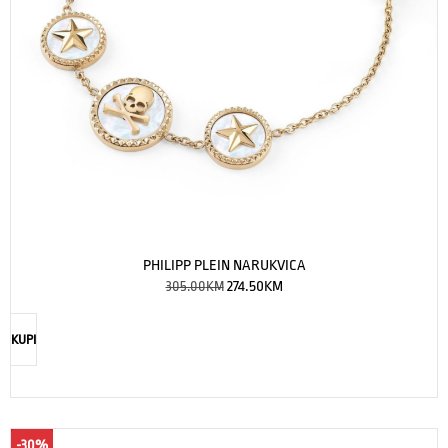
PHILIPP PLEIN NARUKVICA
305.00
KM
274.50
KM
KUPI
-30%