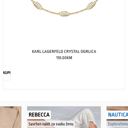
KARL LAGERFELD CRYSTAL OGRLICA
193.00
KM
KUPI
REBECCA
NAUTIC
Savršen nakit za svaku ženu
Explorations