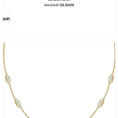
184.00
KM
128.80
KM
KUPI