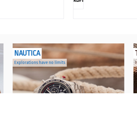
KUPI
NAUTICA
Explorations have no limits
I