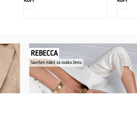
KUPI
KUPI
REBECCA
Savršen nakit za svaku ženu