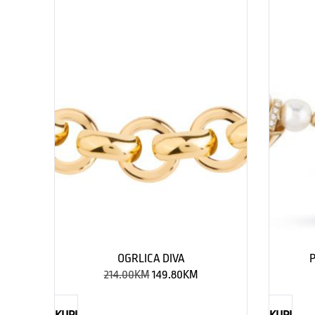
OGRLICA DIVA
P
214.00
KM
149.80
KM