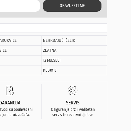
OBAVIJESTI ME
NARUKVICE
NEHRĐAJUĆI ČELIK
VICE
ZLATNA
12 MJESECI
KLBJX13
GARANCIJA
SERVIS
izvodi su obuhvaćeni
Osiguran je brz i kvalitetan
cijom proizvođača.
servis te rezervni djelove