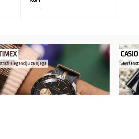
KUPI
TIMEX
CASIO
straži eleganciju za njega
Savršenst