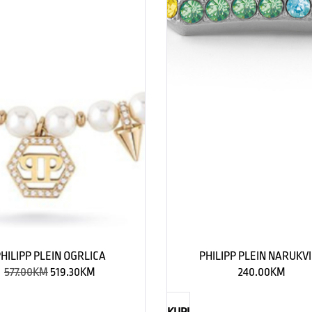
HILIPP PLEIN OGRLICA
PHILIPP PLEIN NARUKV
577.00
KM
519.30
KM
240.00
KM