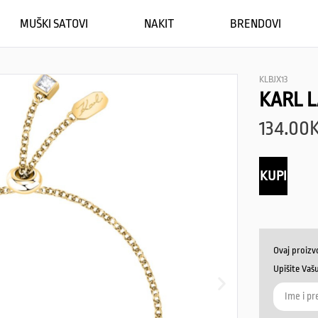
MUŠKI SATOVI
NAKIT
BRENDOVI
KLBJX13
KARL 
134.00
KUPI
Ovaj proizv
Upišite Vaš