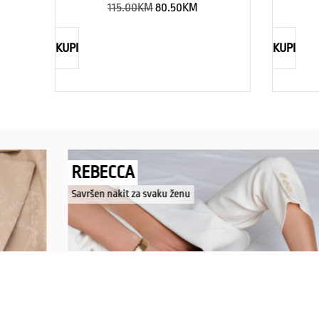
115.00
KM
80.50
KM
KUPI
KUPI
REBECCA
Savršen nakit za svaku ženu