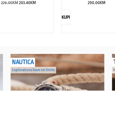
226.00
KM
203.40
KM
290.00
KM
KUPI
NAUTICA
Explorations have no limits
I