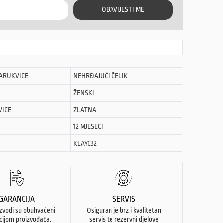
OBAVIJESTI ME
NARUKVICE
NEHRĐAJUĆI ČELIK
ŽENSKI
VICE
ZLATNA
12 MJESECI
KLAYC32
GARANCIJA
SERVIS
izvodi su obuhvaćeni
Osiguran je brz i kvalitetan
cijom proizvođača.
servis te rezervni djelove