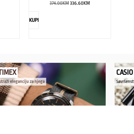
374.00
KM
336.60
KM
KUPI
TIMEX
CASIO
straži eleganciju za njega
Savršenst