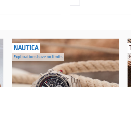
TIMEX
Istraži eleganciju za njega
S