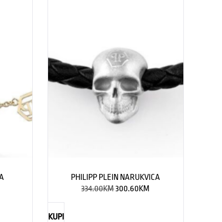
CA
PHILIPP PLEIN NARUKVICA
334.00
KM
300.60
KM
KUPI