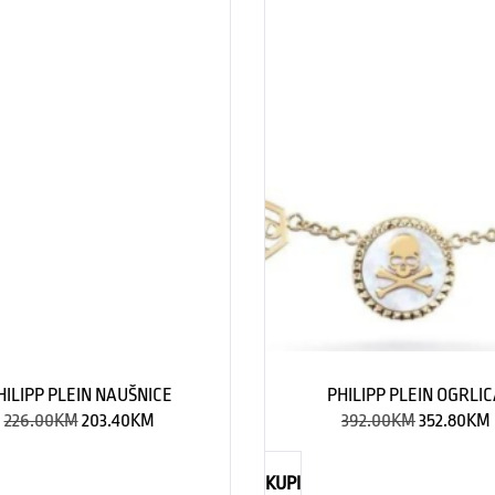
HILIPP PLEIN NAUŠNICE
PHILIPP PLEIN OGRLI
226.00
KM
203.40
KM
392.00
KM
352.80
KM
KUPI