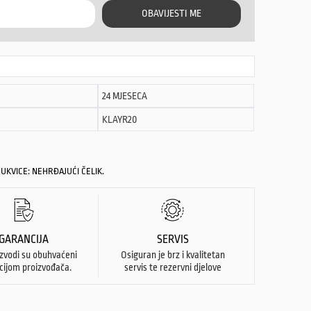
OBAVIJESTI ME
24 MJESECA
KLAYR20
UKVICE: NEHRĐAJUĆI ČELIK.
GARANCIJA
SERVIS
izvodi su obuhvaćeni
Osiguran je brz i kvalitetan
cijom proizvođača.
servis te rezervni djelove