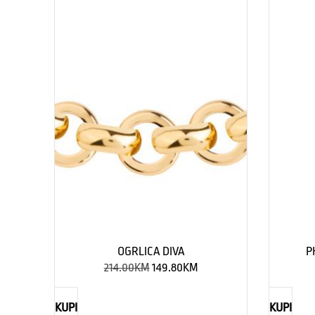
OGRLICA DIVA
P
214.00
KM
149.80
KM
KUPI
KUPI