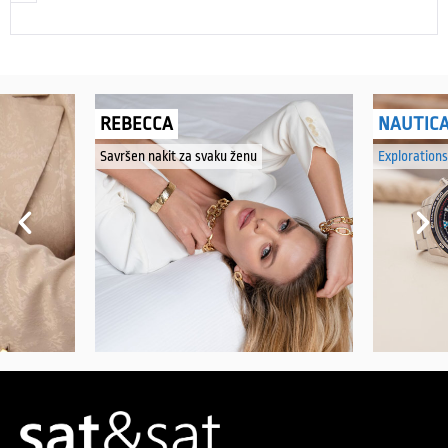
REBECCA
NAUTIC
Savršen nakit za svaku ženu
Explorations