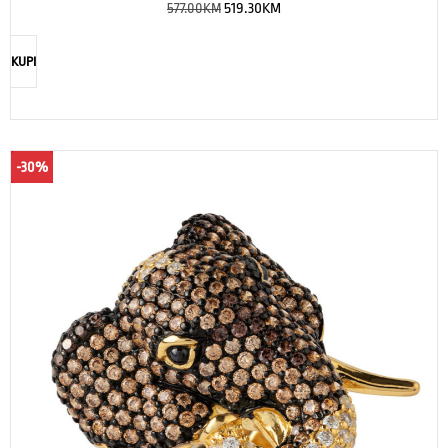
577.00
KM
519.30
KM
KUPI
-30%