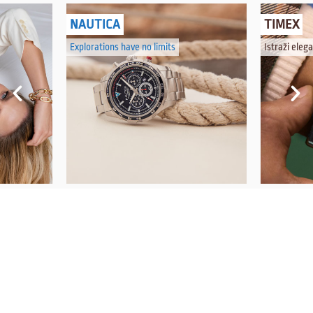
NAUTICA
TIMEX
Explorations have no limits
Istraži eleg
PRATITE NAS