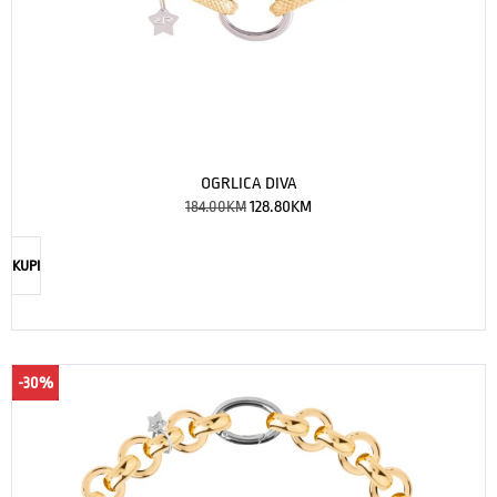
OGRLICA DIVA
184.00
KM
128.80
KM
KUPI
-30%