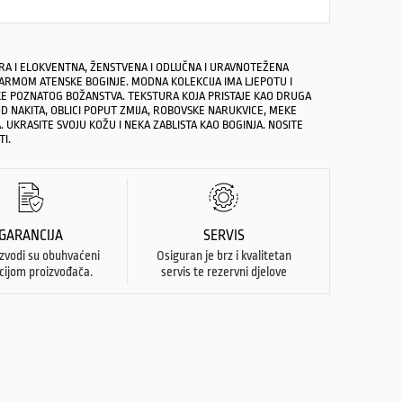
A I ELOKVENTNA, ŽENSTVENA I ODLUČNA I URAVNOTEŽENA
ARMOM ATENSKE BOGINJE. MODNA KOLEKCIJA IMA LJEPOTU I
KE POZNATOG BOŽANSTVA. TEKSTURA KOJA PRISTAJE KAO DRUGA
OD NAKITA, OBLICI POPUT ZMIJA, ROBOVSKE NARUKVICE, MEKE
. UKRASITE SVOJU KOŽU I NEKA ZABLISTA KAO BOGINJA. NOSITE
I.
GARANCIJA
SERVIS
izvodi su obuhvaćeni
Osiguran je brz i kvalitetan
cijom proizvođača.
servis te rezervni djelove