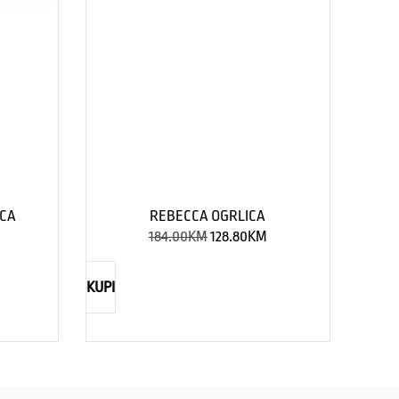
ICA
REBECCA OGRLICA
184.00
KM
128.80
KM
KUPI