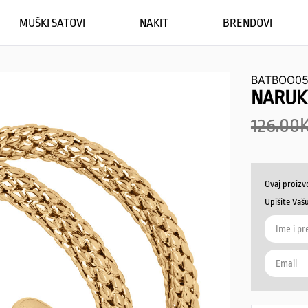
MUŠKI SATOVI
NAKIT
BRENDOVI
BATBOO0
NARUK
126.00
Ovaj proizv
Upišite Vaš