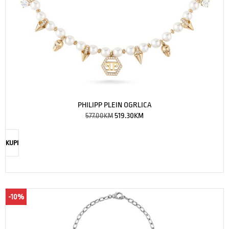
PHILIPP PLEIN OGRLICA
577.00
KM
519.30
KM
KUPI
-10%