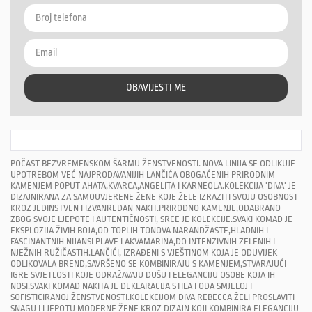
OBAVIJESTI ME
POČAST BEZVREMENSKOM ŠARMU ŽENSTVENOSTI. NOVA LINIJA SE ODLIKUJE
UPOTREBOM VEĆ NAJPRODAVANIJIH LANČIĆA OBOGAĆENIH PRIRODNIM
KAMENJEM POPUT AHATA,KVARCA,ANGELITA I KARNEOLA.KOLEKCIJA ‘DIVA‘ JE
DIZAJNIRANA ZA SAMOUVJERENE ŽENE KOJE ŽELE IZRAZITI SVOJU OSOBNOST
KROZ JEDINSTVEN I IZVANREDAN NAKIT.PRIRODNO KAMENJE,ODABRANO
ZBOG SVOJE LJEPOTE I AUTENTIČNOSTI, SRCE JE KOLEKCIJE.SVAKI KOMAD JE
EKSPLOZIJA ŽIVIH BOJA,OD TOPLIH TONOVA NARANDŽASTE,HLADNIH I
FASCINANTNIH NIJANSI PLAVE I AKVAMARINA,DO INTENZIVNIH ZELENIH I
NJEŽNIH RUŽIČASTIH.LANČIĆI, IZRAĐENI S VJEŠTINOM KOJA JE ODUVIJEK
ODLIKOVALA BREND,SAVRŠENO SE KOMBINIRAJU S KAMENJEM,STVARAJUĆI
IGRE SVJETLOSTI KOJE ODRAŽAVAJU DUŠU I ELEGANCIJU OSOBE KOJA IH
NOSI.SVAKI KOMAD NAKITA JE DEKLARACIJA STILA I ODA SMJELOJ I
SOFISTICIRANOJ ŽENSTVENOSTI.KOLEKCIJOM DIVA REBECCA ŽELI PROSLAVITI
SNAGU I LJEPOTU MODERNE ŽENE KROZ DIZAJN KOJI KOMBINIRA ELEGANCIJU