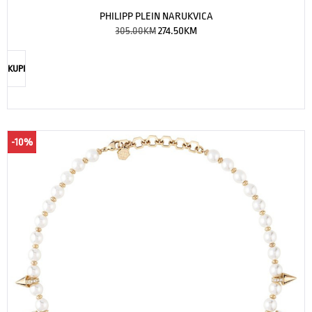
PHILIPP PLEIN NARUKVICA
305.00
KM
274.50
KM
KUPI
-10%