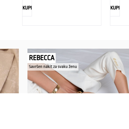
KUPI
KUPI
REBECCA
Savršen nakit za svaku ženu