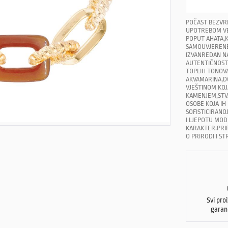
POČAST BEZVR
UPOTREBOM VE
POPUT AHATA,K
SAMOUVJERENE 
IZVANREDAN N
AUTENTIČNOSTI,
TOPLIH TONOVA
AKVAMARINA,DO
VJEŠTINOM KOJ
KAMENJEM,STVA
OSOBE KOJA IH 
SOFISTICIRANO
I LJEPOTU MOD
KARAKTER.PRIR
O PRIRODI I ST
Svi pro
garan