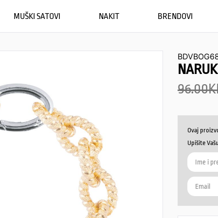
MUŠKI SATOVI
NAKIT
BRENDOVI
BDVBOG6
NARUK
96.00
K
Ovaj proizv
Upišite Vaš