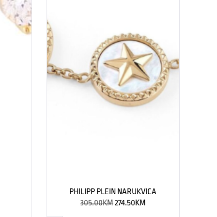
PHILIPP PLEIN NARUKVICA
305.00
KM
274.50
KM