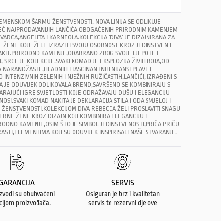
EMENSKOM ŠARMU ŽENSTVENOSTI. NOVA LINIJA SE ODLIKUJE
Ć NAJPRODAVANIJIH LANČIĆA OBOGAĆENIH PRIRODNIM KAMENJEM
VARCA,ANGELITA I KARNEOLA.KOLEKCIJA ‘DIVA‘ JE DIZAJNIRANA ZA
ŽENE KOJE ŽELE IZRAZITI SVOJU OSOBNOST KROZ JEDINSTVEN I
AKIT.PRIRODNO KAMENJE,ODABRANO ZBOG SVOJE LJEPOTE I
 SRCE JE KOLEKCIJE.SVAKI KOMAD JE EKSPLOZIJA ŽIVIH BOJA,OD
 NARANDŽASTE,HLADNIH I FASCINANTNIH NIJANSI PLAVE I
 INTENZIVNIH ZELENIH I NJEŽNIH RUŽIČASTIH.LANČIĆI, IZRAĐENI S
A JE ODUVIJEK ODLIKOVALA BREND,SAVRŠENO SE KOMBINIRAJU S
RAJUĆI IGRE SVJETLOSTI KOJE ODRAŽAVAJU DUŠU I ELEGANCIJU
NOSI.SVAKI KOMAD NAKITA JE DEKLARACIJA STILA I ODA SMJELOJ I
J ŽENSTVENOSTI.KOLEKCIJOM DIVA REBECCA ŽELI PROSLAVITI SNAGU
ERNE ŽENE KROZ DIZAJN KOJI KOMBINIRA ELEGANCIJU I
ODNO KAMENJE,OSIM ŠTO JE SIMBOL JEDINSTVENOSTI,PRIČA PRIČU
RASTI,ELEMENTIMA KOJI SU ODUVIJEK INSPIRISALI NAŠE STVARANJE.
GARANCIJA
SERVIS
izvodi su obuhvaćeni
Osiguran je brz i kvalitetan
cijom proizvođača.
servis te rezervni djelove