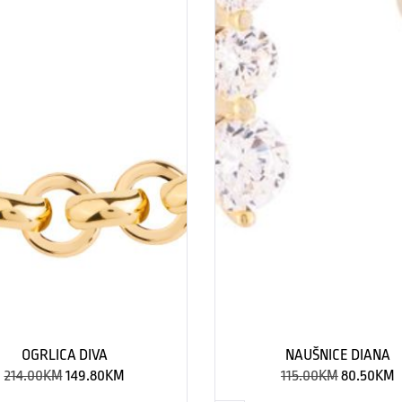
OGRLICA DIVA
NAUŠNICE DIANA
214.00
KM
149.80
KM
115.00
KM
80.50
KM