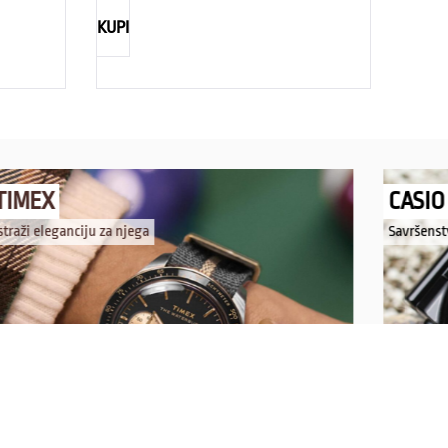
KUPI
TIMEX
CASIO
straži eleganciju za njega
Savršenst