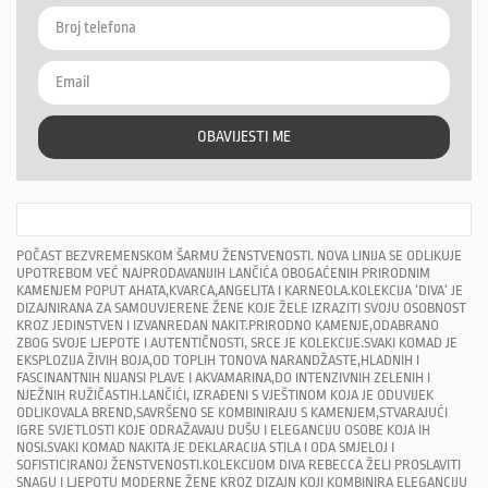
OBAVIJESTI ME
POČAST BEZVREMENSKOM ŠARMU ŽENSTVENOSTI. NOVA LINIJA SE ODLIKUJE
UPOTREBOM VEĆ NAJPRODAVANIJIH LANČIĆA OBOGAĆENIH PRIRODNIM
KAMENJEM POPUT AHATA,KVARCA,ANGELITA I KARNEOLA.KOLEKCIJA ‘DIVA‘ JE
DIZAJNIRANA ZA SAMOUVJERENE ŽENE KOJE ŽELE IZRAZITI SVOJU OSOBNOST
KROZ JEDINSTVEN I IZVANREDAN NAKIT.PRIRODNO KAMENJE,ODABRANO
ZBOG SVOJE LJEPOTE I AUTENTIČNOSTI, SRCE JE KOLEKCIJE.SVAKI KOMAD JE
EKSPLOZIJA ŽIVIH BOJA,OD TOPLIH TONOVA NARANDŽASTE,HLADNIH I
FASCINANTNIH NIJANSI PLAVE I AKVAMARINA,DO INTENZIVNIH ZELENIH I
NJEŽNIH RUŽIČASTIH.LANČIĆI, IZRAĐENI S VJEŠTINOM KOJA JE ODUVIJEK
ODLIKOVALA BREND,SAVRŠENO SE KOMBINIRAJU S KAMENJEM,STVARAJUĆI
IGRE SVJETLOSTI KOJE ODRAŽAVAJU DUŠU I ELEGANCIJU OSOBE KOJA IH
NOSI.SVAKI KOMAD NAKITA JE DEKLARACIJA STILA I ODA SMJELOJ I
SOFISTICIRANOJ ŽENSTVENOSTI.KOLEKCIJOM DIVA REBECCA ŽELI PROSLAVITI
SNAGU I LJEPOTU MODERNE ŽENE KROZ DIZAJN KOJI KOMBINIRA ELEGANCIJU