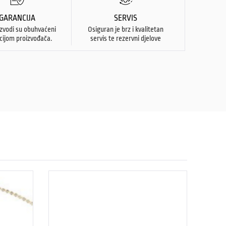
GARANCIJA
SERVIS
izvodi su obuhvaćeni
Osiguran je brz i kvalitetan
cijom proizvođača.
servis te rezervni djelove