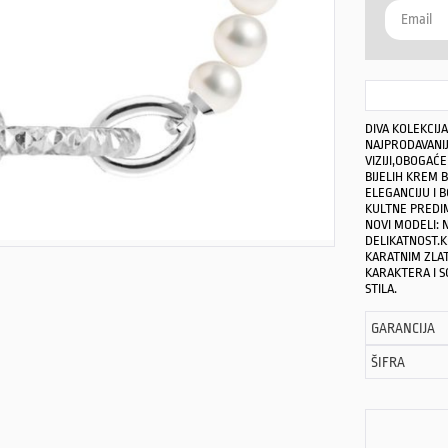
DIVA KOLEKCIJ
NAJPRODAVANIJ
VIZIJI,OBOGAĆ
BIJELIH KREM 
ELEGANCIJU I 
KULTNE PREDIM
NOVI MODELI: 
DELIKATNOST.K
KARATNIM ZLA
KARAKTERA I SO
STILA.
GARANCIJA
ŠIFRA