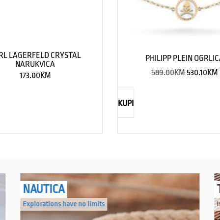
RL LAGERFELD CRYSTAL
PHILIPP PLEIN OGRLI
NARUKVICA
589.00
KM
530.10
KM
173.00
KM
KUPI
NAUTICA
Explorations have no limits
I