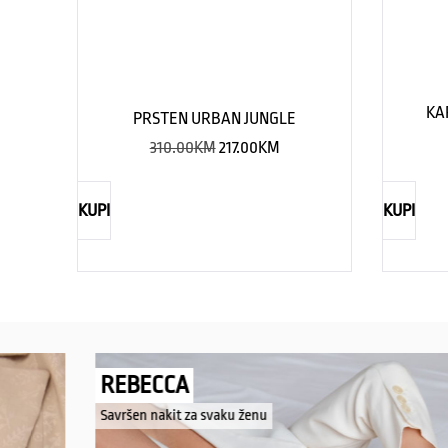
KA
PRSTEN URBAN JUNGLE
310.00
KM
217.00
KM
KUPI
KUPI
REBECCA
Savršen nakit za svaku ženu