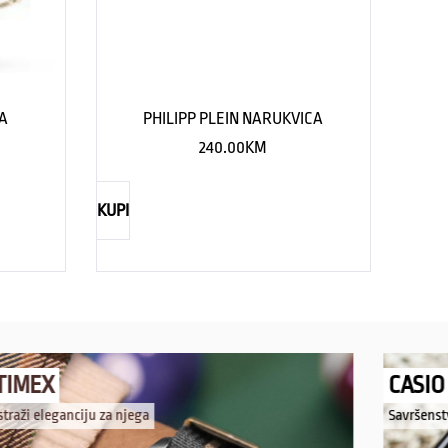
CA
PHILIPP PLEIN NARUKVICA
240.00
KM
KUPI
TIMEX
CASIO
straži eleganciju za njega
Savršenst