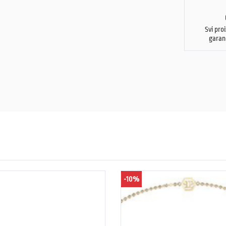
Svi pro
garan
-10%