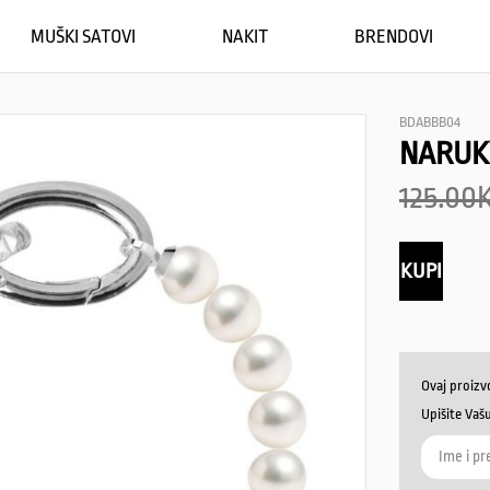
MUŠKI SATOVI
NAKIT
BRENDOVI
BDABBB04
NARUK
125.00
KUPI
Ovaj proizv
Upišite Vaš