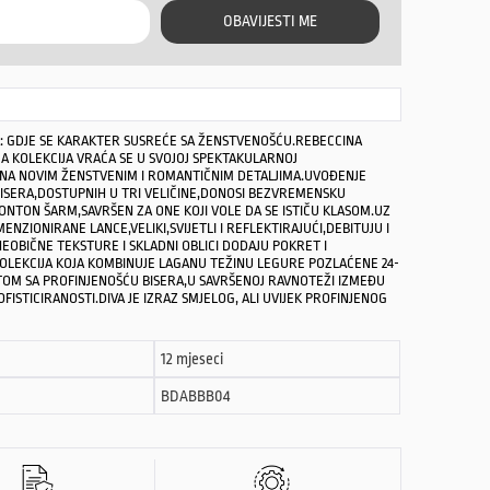
OBAVIJESTI ME
A: GDJE SE KARAKTER SUSREĆE SA ŽENSTVENOŠĆU.REBECCINA
A KOLEKCIJA VRAĆA SE U SVOJOJ SPEKTAKULARNOJ
ENA NOVIM ŽENSTVENIM I ROMANTIČNIM DETALJIMA.UVOĐENJE
​​BISERA,DOSTUPNIH U TRI VELIČINE,DONOSI BEZVREMENSKU
BONTON ŠARM,SAVRŠEN ZA ONE KOJI VOLE DA SE ISTIČU KLASOM.UZ
ENZIONIRANE LANCE,VELIKI,SVIJETLI I REFLEKTIRAJUĆI,DEBITUJU I
NEOBIČNE TEKSTURE I SKLADNI OBLICI DODAJU POKRET I
OLEKCIJA KOJA KOMBINUJE LAGANU TEŽINU LEGURE POZLAĆENE 24-
TOM SA PROFINJENOŠĆU BISERA,U SAVRŠENOJ RAVNOTEŽI IZMEĐU
FISTICIRANOSTI.DIVA JE IZRAZ SMJELOG, ALI UVIJEK PROFINJENOG
12 mjeseci
BDABBB04