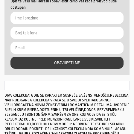
Upišite Vašu mail adresu i obavijestit ćemo Vas kada proizvod bude
dostupan
OBAVIJESTI ME
DIVA KOLEKCIJA: GDJE SE KARAKTER SUSREĆE SA ŽENSTVENOŠĆU.REBECCINA
NAJPRODAVANIJA KOLEKCIJA VRAĆA SE U SVOJOJ SPEKTAKULARNOJ
VIZIJI,OBOGAĆENA NOVIM ŽENSTVENIM I ROMANTIČNIM DETALJIMA.UVOĐENJE
BIJELIH KREM ​​BISERA,DOSTUPNIH U TRI VELIČINE,DONOSI BEZVREMENSKU
ELEGANCIJU I BONTON ŠARM,SAVRŠEN ZA ONE KOJI VOLE DA SE ISTIČU
KLASOM.UZ KULTNE PREDIMENZIONIRANE LANCE,VELIKI,SVIJETLI I
REFLEKTIRAJUĆI,DEBITUJU I NOVI MODELI: NEOBIČNE TEKSTURE I SKLADNI
OBLICI DODAJU POKRET I DELIKATNOST.KOLEKCIJA KOJA KOMBINUJE LAGANU
TEŽINU LEGURE POZLAĆENE 24-KARATNIM ZLATOM SA PROFINJENOŠĆU