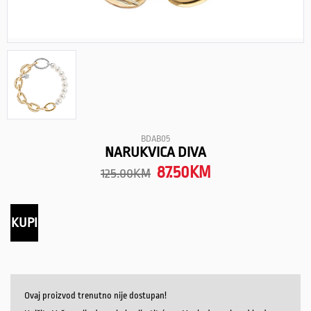
BDAB05
NARUKVICA DIVA
87.50
KM
125.00
KM
KUPI
Ovaj proizvod trenutno nije dostupan!