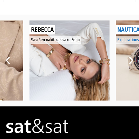
REBECCA
NAUTIC
Savršen nakit za svaku ženu
Explorations