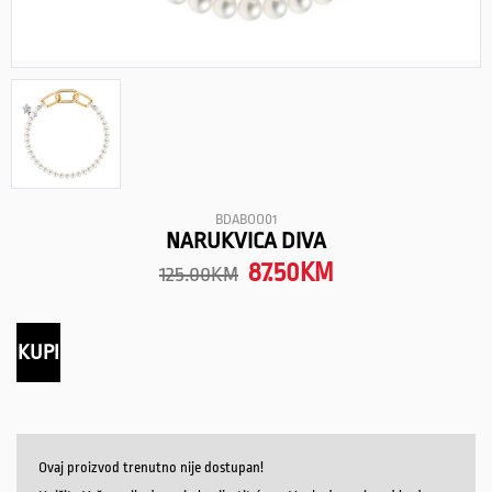
BDABOO01
NARUKVICA DIVA
87.50
KM
125.00
KM
KUPI
Ovaj proizvod trenutno nije dostupan!