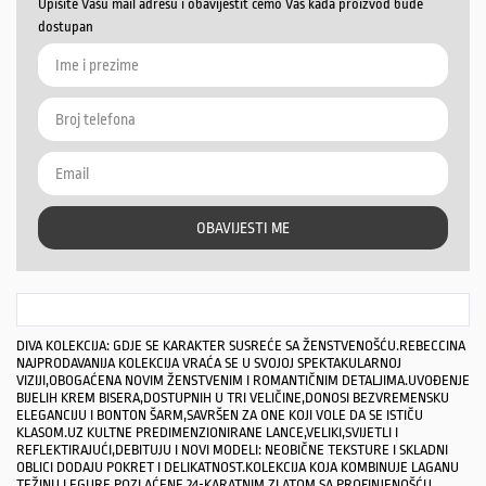
Upišite Vašu mail adresu i obavijestit ćemo Vas kada proizvod bude
dostupan
OBAVIJESTI ME
DIVA KOLEKCIJA: GDJE SE KARAKTER SUSREĆE SA ŽENSTVENOŠĆU.REBECCINA
NAJPRODAVANIJA KOLEKCIJA VRAĆA SE U SVOJOJ SPEKTAKULARNOJ
VIZIJI,OBOGAĆENA NOVIM ŽENSTVENIM I ROMANTIČNIM DETALJIMA.UVOĐENJE
BIJELIH KREM ​​BISERA,DOSTUPNIH U TRI VELIČINE,DONOSI BEZVREMENSKU
ELEGANCIJU I BONTON ŠARM,SAVRŠEN ZA ONE KOJI VOLE DA SE ISTIČU
KLASOM.UZ KULTNE PREDIMENZIONIRANE LANCE,VELIKI,SVIJETLI I
REFLEKTIRAJUĆI,DEBITUJU I NOVI MODELI: NEOBIČNE TEKSTURE I SKLADNI
OBLICI DODAJU POKRET I DELIKATNOST.KOLEKCIJA KOJA KOMBINUJE LAGANU
TEŽINU LEGURE POZLAĆENE 24-KARATNIM ZLATOM SA PROFINJENOŠĆU