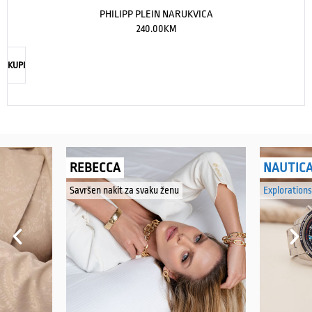
PHILIPP PLEIN NARUKVICA
240.00
KM
KUPI
REBECCA
NAUTIC
Savršen nakit za svaku ženu
Explorations