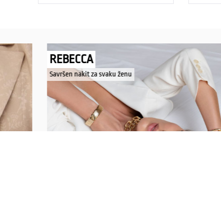
REBECCA
Savršen nakit za svaku ženu