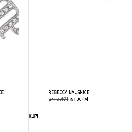
CE
REBECCA NAUŠNICE
274.00
KM
191.80
KM
KUPI