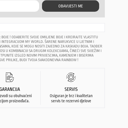
OBAVIJESTI ME
: BOJE ! ODABERITE SVOJE OMILJENE BOJE I KREIRAJTE VLASTITU
 INTEGRACIJOM MY WORLD. ŠARENE NARUKVICE U LJETNIM I
ANSAMA, KOJE SE MOGU NOSITI ZAJEDNO ZA KASKADU BOJA. TAOĐER
SI U KOMBINACIJI SA DRUGIM KOLEKCIJAMA, ČINEĆI SVE SVJEŽIM I
TPUNITE IZGLED NOVIM PRIVJESCIMA, KAMENJEM I BISERIMA
SVE PRILIKE, BUDI TVOJA SVAKODNEVNA RAINBOW !
GARANCIJA
SERVIS
izvodi su obuhvaćeni
Osiguran je brz i kvalitetan
cijom proizvođača.
servis te rezervni djelove