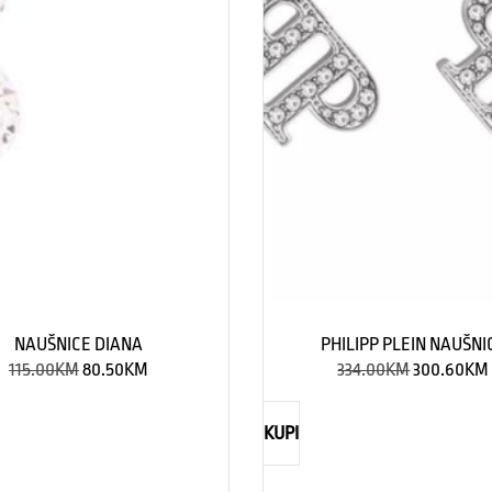
NAUŠNICE DIANA
PHILIPP PLEIN NAUŠNI
115.00
KM
80.50
KM
334.00
KM
300.60
KM
KUPI