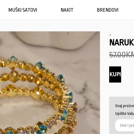
MUŠKI SATOVI
NAKIT
BRENDOVI
-
NARUK
57.00
K
KUPI
Ovaj proizv
Upišite Vaš