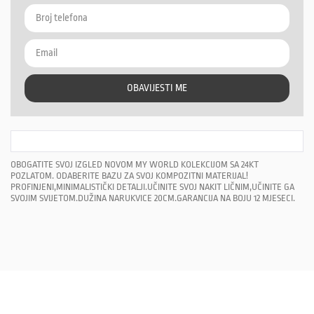
OBAVIJESTI ME
OBOGATITE SVOJ IZGLED NOVOM MY WORLD KOLEKCIJOM SA 24KT
POZLATOM. ODABERITE BAZU ZA SVOJ KOMPOZITNI MATERIJAL!
PROFINJENI,MINIMALISTIČKI DETALJI.UČINITE SVOJ NAKIT LIČNIM,UČINITE GA
SVOJIM SVIJETOM.DUŽINA NARUKVICE 20CM.GARANCIJA NA BOJU 12 MJESECI.