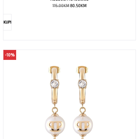
115.00
KM
80.50
KM
KUPI
-10%