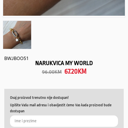
BWJBOO51
NARUKVICA MY WORLD
67.20
KM
96.00
KM
Ovaj proizvod trenutno nije dostupan!
Upišite Vašu mail adresu i obavijestit ćemo Vas kada proizvod bude
dostupan