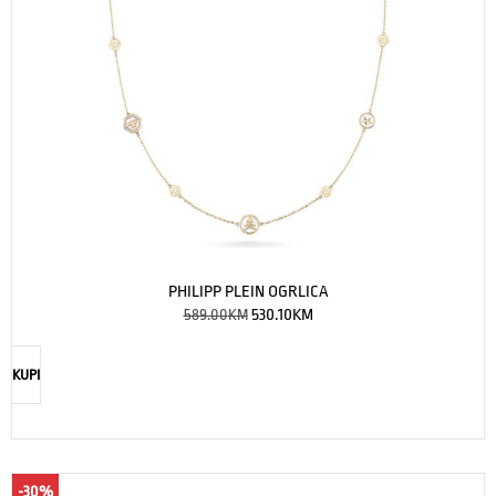
PHILIPP PLEIN OGRLICA
589.00
KM
530.10
KM
KUPI
-30%