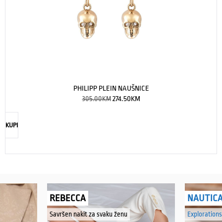
PHILIPP PLEIN NAUŠNICE
305.00
KM
274.50
KM
KUPI
REBECCA
NAUTIC
Savršen nakit za svaku ženu
Explorations