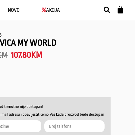
NOVO
AKCIJA
5
VICA MY WORLD
KM
107.80
KM
od trenutno nije dostupan!
u mail adresu i obavijestit ćemo Vas kada proizvod bude dostupan