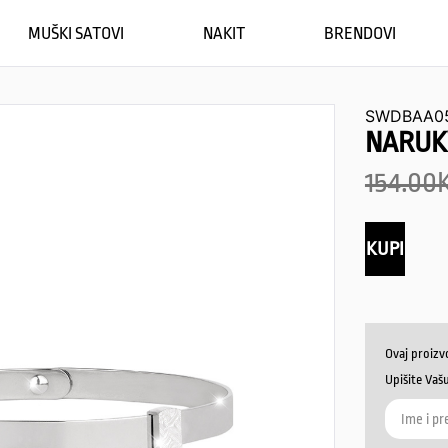
MUŠKI SATOVI
NAKIT
BRENDOVI
SWDBAA0
NARUK
154.00
KUPI
Ovaj proizv
Upišite Vaš