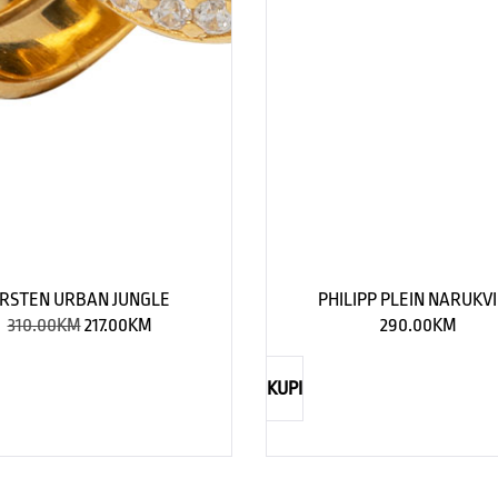
RSTEN URBAN JUNGLE
PHILIPP PLEIN NARUKV
310.00
KM
217.00
KM
290.00
KM
KUPI