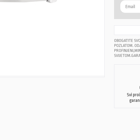
OBOGATITE SVO
POZLATOM. ODA
PROFINJENI,MIN
SVIJETOM.GARAN
Svi pro
garan