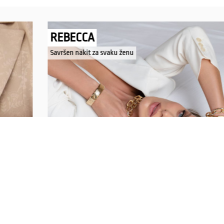
REBECCA
Savršen nakit za svaku ženu