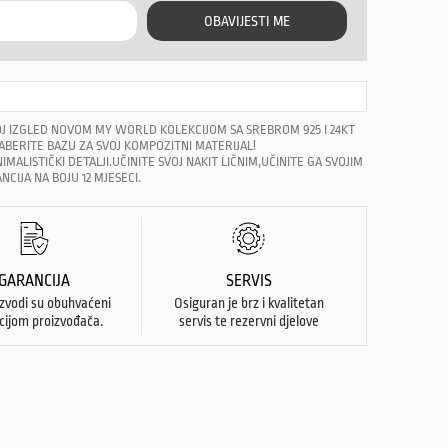
OBAVIJESTI ME
J IZGLED NOVOM MY WORLD KOLEKCIJOM SA SREBROM 925 I 24KT
BERITE BAZU ZA SVOJ KOMPOZITNI MATERIJAL!
IMALISTIČKI DETALJI.UČINITE SVOJ NAKIT LIČNIM,UČINITE GA SVOJIM
CIJA NA BOJU 12 MJESECI.
GARANCIJA
SERVIS
izvodi su obuhvaćeni
Osiguran je brz i kvalitetan
cijom proizvođača.
servis te rezervni djelove