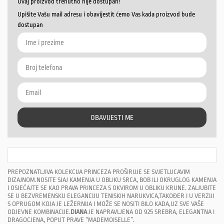
Ovaj proizvod trenutno nije dostupan!
Upišite Vašu mail adresu i obavijestit ćemo Vas kada proizvod bude
dostupan
OBAVIJESTI ME
PREPOZNATLJIVA KOLEKCIJA PRINCEZA PROŠIRUJE SE SVJETLUCAVIM
DIZAJNOM.NOSITE SJAJ KAMENJA U OBLIKU SRCA, BOB ILI OKRUGLOG KAMENJA
I OSJEĆAJTE SE KAO PRAVA PRINCEZA S OKVIROM U OBLIKU KRUNE. ZALJUBITE
SE U BEZVREMENSKU ELEGANCIJU TENISKIH NARUKVICA,TAKOĐER I U VERZIJI
S OPRUGOM KOJA JE LEŽERNIJA I MOŽE SE NOSITI BILO KADA,UZ SVE VAŠE
ODJEVNE KOMBINACIJE.
DIANA
JE NAPRAVLJENA OD 925 SREBRA, ELEGANTNA I
DRAGOCJENA, POPUT PRAVE “MADEMOISELLE”.