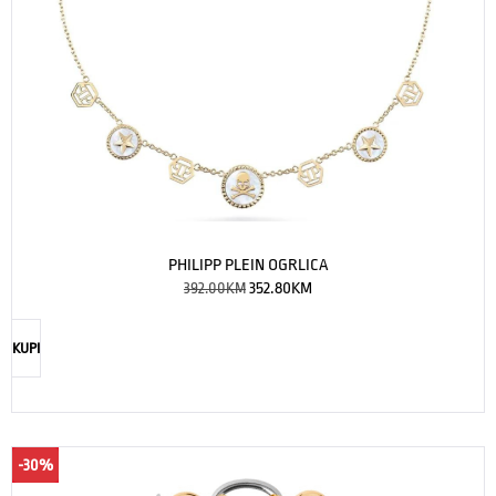
PHILIPP PLEIN OGRLICA
392.00
KM
352.80
KM
KUPI
-30%