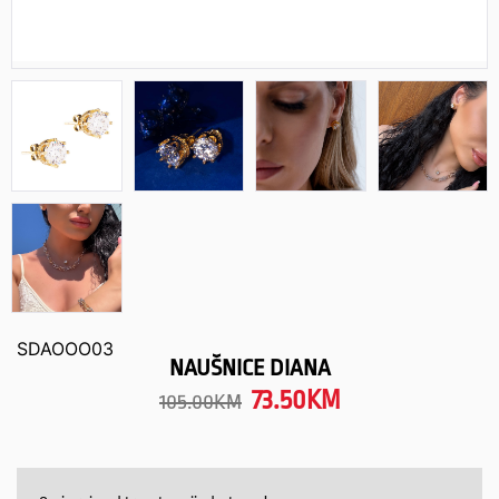
SDAOOO03
NAUŠNICE DIANA
73.50
KM
105.00
KM