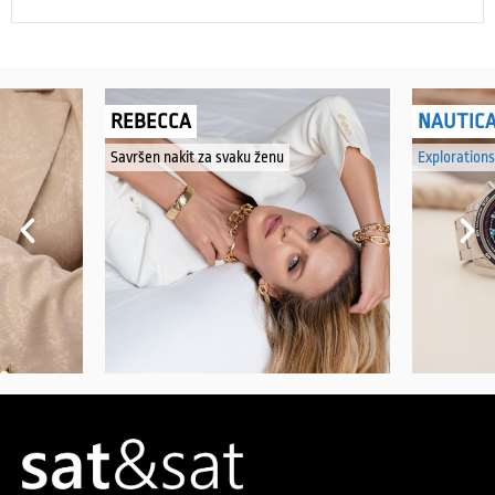
REBECCA
NAUTIC
Savršen nakit za svaku ženu
Explorations