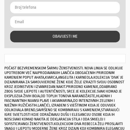
OBAVIJESTI ME
POČAST BEZVREMENSKOM ŠARMU ŽENSTVENOSTI. NOVA LINIJA SE ODLIKUJE
UPOTREBOM VEĆ NAJPRODAVANIJIH LANČIĆA OBOGAĆENIH PRIRODNIM
KAMENJEM POPUT AHATA,KVARCA,ANGELITA I KARNEOLA.KOLEKCIJA ‘
DIVA
‘ JE
DIZAJNIRANA ZA SAMOUVJERENE ŽENE KOJE ŽELE IZRAZITI SVOJU OSOBNOST
KROZ JEDINSTVEN I IZVANREDAN NAKIT.PRIRODNO KAMENJE,ODABRANO
ZBOG SVOJE LJEPOTE I AUTENTIČNOSTI, SRCE JE KOLEKCIJE.SVAKI KOMAD JE
EKSPLOZIJA ŽIVIH BOJA,OD TOPLIH TONOVA NARANDŽASTE,HLADNIH I
FASCINANTNIH NIJANSI PLAVE I AKVAMARINA,DO INTENZIVNIH ZELENIH I
NJEŽNIH RUŽIČASTIH.LANČIĆI, IZRAĐENI S VJEŠTINOM KOJA JE ODUVIJEK
ODLIKOVALA BREND,SAVRŠENO SE KOMBINIRAJU S KAMENJEM,STVARAJUĆI
IGRE SVJETLOSTI KOJE ODRAŽAVAJU DUŠU I ELEGANCIJU OSOBE KOJA IH
NOSI.SVAKI KOMAD NAKITA JE DEKLARACIJA STILA I ODA SMJELOJ I
SOFISTICIRANOJ ŽENSTVENOSTI.KOLEKCIJOM DIVA REBECCA ŽELI PROSLAVITI
SNAGU I LJEPOTU MODERNE ŽENE KROZ DIZAJN KOJI KOMBINIRA ELEGANCIJU