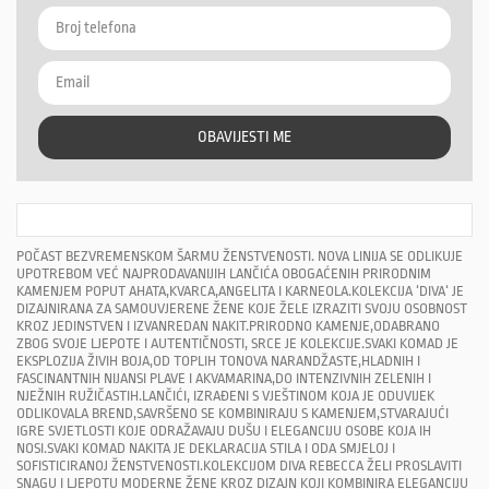
OBAVIJESTI ME
POČAST BEZVREMENSKOM ŠARMU ŽENSTVENOSTI. NOVA LINIJA SE ODLIKUJE
UPOTREBOM VEĆ NAJPRODAVANIJIH LANČIĆA OBOGAĆENIH PRIRODNIM
KAMENJEM POPUT AHATA,KVARCA,ANGELITA I KARNEOLA.KOLEKCIJA ‘DIVA‘ JE
DIZAJNIRANA ZA SAMOUVJERENE ŽENE KOJE ŽELE IZRAZITI SVOJU OSOBNOST
KROZ JEDINSTVEN I IZVANREDAN NAKIT.PRIRODNO KAMENJE,ODABRANO
ZBOG SVOJE LJEPOTE I AUTENTIČNOSTI, SRCE JE KOLEKCIJE.SVAKI KOMAD JE
EKSPLOZIJA ŽIVIH BOJA,OD TOPLIH TONOVA NARANDŽASTE,HLADNIH I
FASCINANTNIH NIJANSI PLAVE I AKVAMARINA,DO INTENZIVNIH ZELENIH I
NJEŽNIH RUŽIČASTIH.LANČIĆI, IZRAĐENI S VJEŠTINOM KOJA JE ODUVIJEK
ODLIKOVALA BREND,SAVRŠENO SE KOMBINIRAJU S KAMENJEM,STVARAJUĆI
IGRE SVJETLOSTI KOJE ODRAŽAVAJU DUŠU I ELEGANCIJU OSOBE KOJA IH
NOSI.SVAKI KOMAD NAKITA JE DEKLARACIJA STILA I ODA SMJELOJ I
SOFISTICIRANOJ ŽENSTVENOSTI.KOLEKCIJOM DIVA REBECCA ŽELI PROSLAVITI
SNAGU I LJEPOTU MODERNE ŽENE KROZ DIZAJN KOJI KOMBINIRA ELEGANCIJU