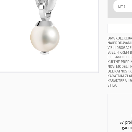
DIVA KOLEKCIJ
NAJPRODAVANIJ
VIZIJI,OBOGAĆ
BIJELIH KREM 
ELEGANCIJU I 
KULTNE PREDIM
NOVI MODELI: 
DELIKATNOST.K
KARATNIM ZLA
KARAKTERA I SO
STILA.
Svi pro
garan