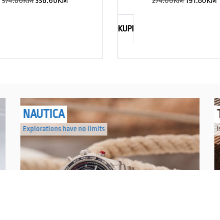
374.00
KM
336.60
KM
274.00
KM
191.80
KM
KUPI
NAUTICA
Explorations have no limits
I