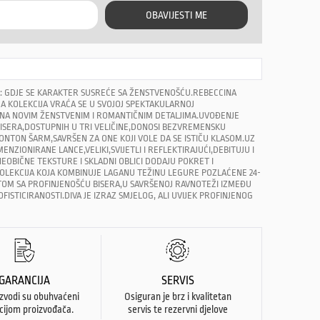
OBAVIJESTI ME
A: GDJE SE KARAKTER SUSREĆE SA ŽENSTVENOŠĆU.REBECCINA
A KOLEKCIJA VRAĆA SE U SVOJOJ SPEKTAKULARNOJ
ENA NOVIM ŽENSTVENIM I ROMANTIČNIM DETALJIMA.UVOĐENJE
​​BISERA,DOSTUPNIH U TRI VELIČINE,DONOSI BEZVREMENSKU
BONTON ŠARM,SAVRŠEN ZA ONE KOJI VOLE DA SE ISTIČU KLASOM.UZ
ENZIONIRANE LANCE,VELIKI,SVIJETLI I REFLEKTIRAJUĆI,DEBITUJU I
NEOBIČNE TEKSTURE I SKLADNI OBLICI DODAJU POKRET I
OLEKCIJA KOJA KOMBINUJE LAGANU TEŽINU LEGURE POZLAĆENE 24-
TOM SA PROFINJENOŠĆU BISERA,U SAVRŠENOJ RAVNOTEŽI IZMEĐU
FISTICIRANOSTI.DIVA JE IZRAZ SMJELOG, ALI UVIJEK PROFINJENOG
GARANCIJA
SERVIS
izvodi su obuhvaćeni
Osiguran je brz i kvalitetan
cijom proizvođača.
servis te rezervni djelove