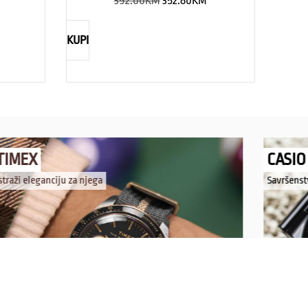
392.00
KM
352.80
KM
KUPI
TIMEX
CASIO
straži eleganciju za njega
Savršenst