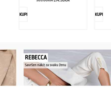
305.00
KM
274.50
KM
KUPI
KUPI
REBECCA
Savršen nakit za svaku ženu