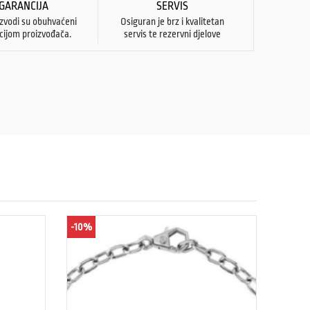
GARANCIJA
SERVIS
izvodi su obuhvaćeni
Osiguran je brz i kvalitetan
cijom proizvođača.
servis te rezervni djelove
-10%