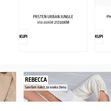
PRSTEN URBAN JUNGLE
PH
310.00
KM
217.00
KM
KUPI
KUPI
REBECCA
Savršen nakit za svaku ženu