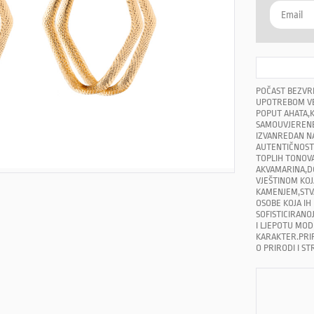
POČAST BEZVR
UPOTREBOM VE
POPUT AHATA,K
SAMOUVJERENE 
IZVANREDAN N
AUTENTIČNOSTI,
TOPLIH TONOVA
AKVAMARINA,DO
VJEŠTINOM KOJ
KAMENJEM,STVA
OSOBE KOJA IH 
SOFISTICIRANO
I LJEPOTU MOD
KARAKTER.PRIR
O PRIRODI I ST