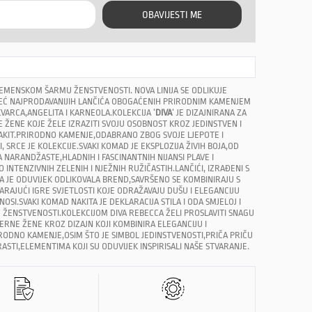
OBAVIJESTI ME
EMENSKOM ŠARMU ŽENSTVENOSTI. NOVA LINIJA SE ODLIKUJE
Ć NAJPRODAVANIJIH LANČIĆA OBOGAĆENIH PRIRODNIM KAMENJEM
VARCA,ANGELITA I KARNEOLA.KOLEKCIJA ‘
DIVA
‘ JE DIZAJNIRANA ZA
ŽENE KOJE ŽELE IZRAZITI SVOJU OSOBNOST KROZ JEDINSTVEN I
AKIT.PRIRODNO KAMENJE,ODABRANO ZBOG SVOJE LJEPOTE I
 SRCE JE KOLEKCIJE.SVAKI KOMAD JE EKSPLOZIJA ŽIVIH BOJA,OD
 NARANDŽASTE,HLADNIH I FASCINANTNIH NIJANSI PLAVE I
 INTENZIVNIH ZELENIH I NJEŽNIH RUŽIČASTIH.LANČIĆI, IZRAĐENI S
A JE ODUVIJEK ODLIKOVALA BREND,SAVRŠENO SE KOMBINIRAJU S
RAJUĆI IGRE SVJETLOSTI KOJE ODRAŽAVAJU DUŠU I ELEGANCIJU
NOSI.SVAKI KOMAD NAKITA JE DEKLARACIJA STILA I ODA SMJELOJ I
J ŽENSTVENOSTI.KOLEKCIJOM DIVA REBECCA ŽELI PROSLAVITI SNAGU
ERNE ŽENE KROZ DIZAJN KOJI KOMBINIRA ELEGANCIJU I
ODNO KAMENJE,OSIM ŠTO JE SIMBOL JEDINSTVENOSTI,PRIČA PRIČU
RASTI,ELEMENTIMA KOJI SU ODUVIJEK INSPIRISALI NAŠE STVARANJE.