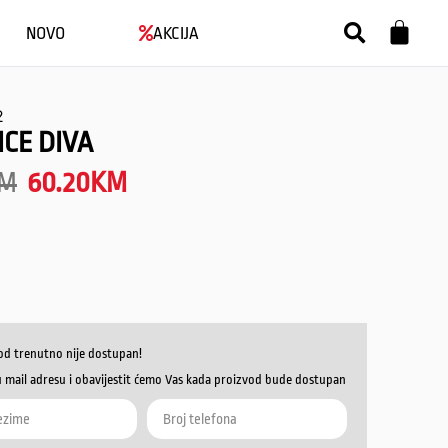
NOVO
AKCIJA
2
CE DIVA
M
60.20
KM
od trenutno nije dostupan!
u mail adresu i obavijestit ćemo Vas kada proizvod bude dostupan