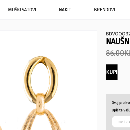
MUŠKI SATOVI
NAKIT
BRENDOVI
BDVOOO3
NAUŠNI
86.00
K
KUPI
Ovaj proizv
Upišite Vaš