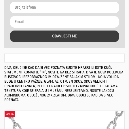
OBAVIJESTI ME
DIVA, OBUCI SE KAO DA SI VEC POZNATA BUDITE HRABRI ILI IDITE KUĆI:
STATEMENT KOMAD JE “IN”, NOSITE GA BEZ STRAHA. DIVA JE NOVA KOLEKCIJA
BLISTAVOG I BEZOBRAZNOG IMIDŽA, ŽENE SA JAKIM STILOM I KOJA VOLI DA
BUDE U CENTRU PAŽNJE. GLAM, ALI OTMJEN OKUS, OKUS VELIKIH I
UPADLJIVIH LANACA, REFLEKTIRAJUĆI I SVIJETLI ZAHVALJUJUĆI HILJADAMA
TEKSTURA KOJE SE SPAJAJU I MIJEŠAJU NESELEKTIVNO. NOSITE LAKOĆU
ALUMINIJUMA, OBLOŽENOG 24K ZLATOM. DIVA, OBUCI SE KAO DA SI VEC
POZNATA.
AKCIJA