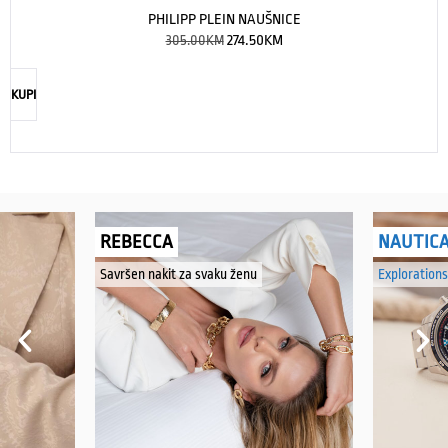
PHILIPP PLEIN NAUŠNICE
305.00
KM
274.50
KM
KUPI
REBECCA
NAUTIC
Savršen nakit za svaku ženu
Explorations