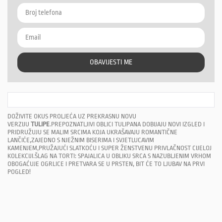
OBAVIJESTI ME
DOŽIVITE OKUS PROLJEĆA UZ PREKRASNU NOVU
VERZIJU
TULIPE
.PREPOZNATLJIVI OBLICI TULIPANA DOBIJAJU NOVI IZGLED I
PRIDRUŽUJU SE MALIM SRCIMA KOJA UKRAŠAVAJU ROMANTIČNE
LANČIĆE,ZAJEDNO S NJEŽNIM BISERIMA I SVJETLUCAVIM
KAMENJEM,PRUŽAJUĆI SLATKOĆU I SUPER ŽENSTVENU PRIVLAČNOST CIJELOJ
KOLEKCIJI.ŠLAG NA TORTI: SPAJALICA U OBLIKU SRCA S NAZUBLJENIM VRHOM
OBOGAĆUJE OGRLICE I PRETVARA SE U PRSTEN, BIT ĆE TO LJUBAV NA PRVI
POGLED!