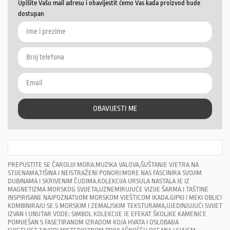
Upišite Vašu mail adresu i obavijestit ćemo Vas kada proizvod bude
dostupan
OBAVIJESTI ME
PREPUSTITE SE ČAROLIJI MORA.MUZIKA VALOVA,ŠUŠTANJE VJETRA NA
STIJENAMA,TIŠINA I NEISTRAŽENI PONORI:MORE NAS FASCINIRA SVOJIM
DUBINAMA I SKRIVENIM ČUDIMA.KOLEKCIJA URSULA NASTALA JE IZ
MAGNETIZMA MORSKOG SVIJETA,UZNEMIRUJUĆE VIZIJE ŠARMA I TAŠTINE
INSPIRISANE NAJPOZNATIJOM MORSKOM VJEŠTICOM IKADA.GIPKI I MEKI OBLICI
KOMBINIRAJU SE S MORSKIM I ZEMALJSKIM TEKSTURAMA,UJEDINJUJUĆI SVIJET
IZVAN I UNUTAR VODE: SIMBOL KOLEKCIJE JE EFEKAT ŠKOLJKE KAMENICE
POMIJEŠAN S FASETIRANOM IZRADOM KOJA HVATA I OSLOBAĐA