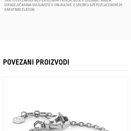
SVJETLOST.ZAVODI MISTERIOZNOM PRIVLAČNOŠĆU OKEANA I SJAJEM
IZRADE,OČARAVA VIJUGAVOŠĆU OBLIKA.SVE U SREBRU 925 POZLAĆENOM 24-
KARATNIM ZLATOM.
POVEZANI PROIZVODI