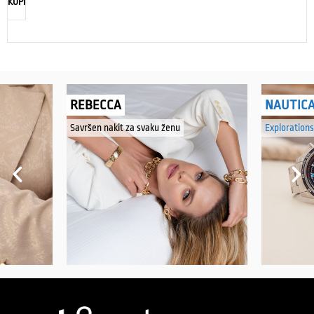
KUPI
REBECCA
NAUTIC
Savršen nakit za svaku ženu
Explorations