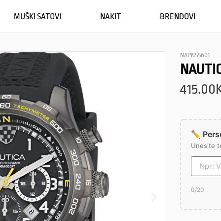
MUŠKI SATOVI
NAKIT
BRENDOVI
NAPNSS601
NAUTI
415.00
✏️ Perso
Unesite t
0
/20