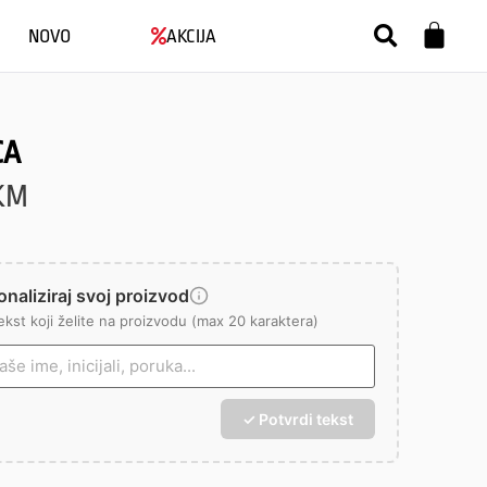
NOVO
AKCIJA
CA
KM
naliziraj svoj proizvod
ekst koji želite na proizvodu (max 20 karaktera)
✓ Potvrdi tekst