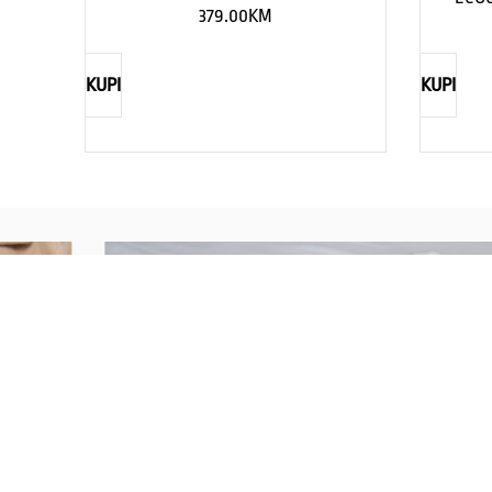
379.00
KM
KUPI
KUPI
REBECCA
Savršen nakit za svaku ženu