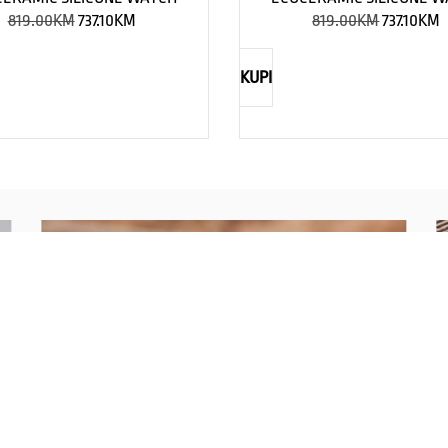
819.00
KM
737.10
KM
819.00
KM
737.10
KM
KUPI
NAUTICA
Explorations have no limits
I