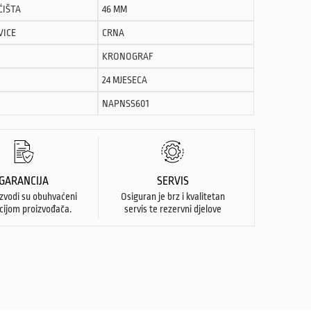
ĆIŠTA
46 MM
VICE
CRNA
KRONOGRAF
24 MJESECA
NAPNSS601
GARANCIJA
SERVIS
izvodi su obuhvaćeni
Osiguran je brz i kvalitetan
cijom proizvođača.
servis te rezervni djelove