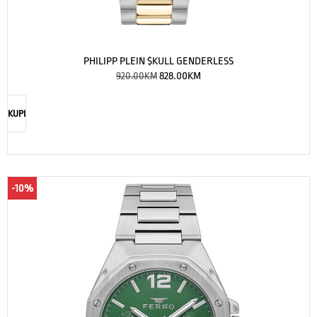
PHILIPP PLEIN $KULL GENDERLESS
920.00
KM
828.00
KM
KUPI
-10%