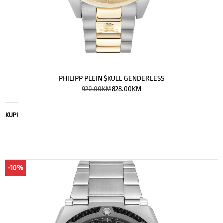
PHILIPP PLEIN $KULL GENDERLESS
920.00
KM
828.00
KM
KUPI
-10%