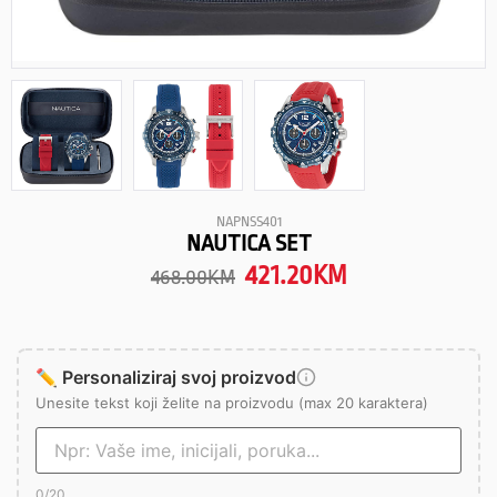
NAPNSS401
NAUTICA SET
421.20
KM
468.00
KM
✏️ Personaliziraj svoj proizvod
Unesite tekst koji želite na proizvodu (max 20 karaktera)
0
/20