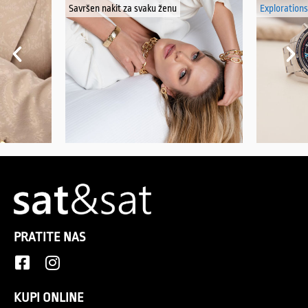
Savršen nakit za svaku ženu
Explorations
PRATITE NAS
KUPI ONLINE