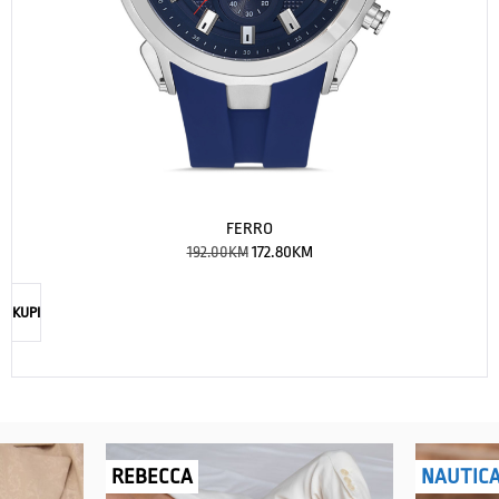
FERRO
192.00
KM
172.80
KM
KUPI
REBECCA
NAUTIC