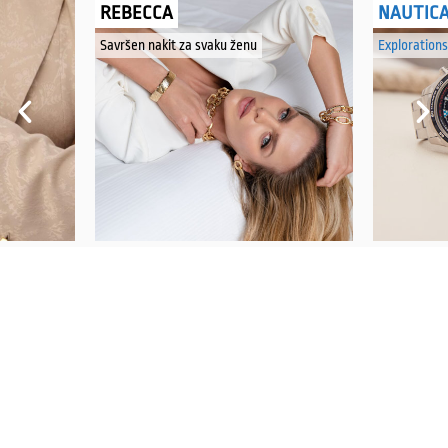
REBECCA
NAUTIC
Savršen nakit za svaku ženu
Explorations
PRATITE NAS