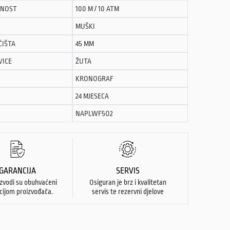
NOST
100 M / 10 ATM
MUŠKI
ĆIŠTA
45 MM
VICE
ŽUTA
KRONOGRAF
24 MJESECA
NAPLWF5O2
GARANCIJA
SERVIS
izvodi su obuhvaćeni
Osiguran je brz i kvalitetan
cijom proizvođača.
servis te rezervni djelove