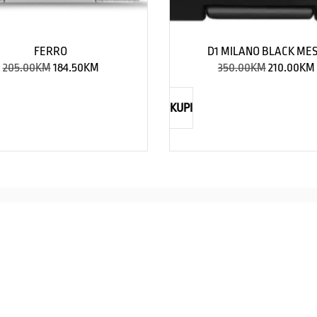
FERRO
D1 MILANO BLACK ME
205.00
KM
184.50
KM
350.00
KM
210.00
KM
KUPI
NAUTICA
Explorations have no limits
I