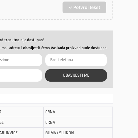
✓ Potvrdi tekst
od trenutno nije dostupan!
u mail adresu i obavijestit ćemo Vas kada proizvod bude dostupan
OBAVIJESTI ME
A
CRNA
GE
CRNA
NARUKVICE
GUMA / SILIKON