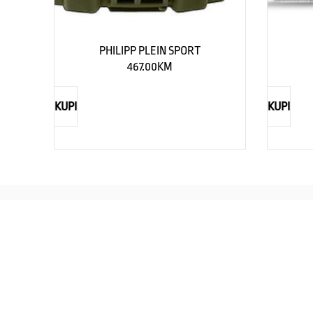
PHILIPP PLEIN SPORT
467.00
KM
KUPI
KUPI
REBECCA
Savršen nakit za svaku ženu