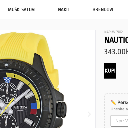
MUŠKI SATOVI
NAKIT
BRENDOVI
NAPLWF5O2
NAUTI
343.00
KUPI
✏️ Perso
Unesite t