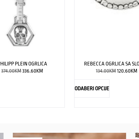
HILIPP PLEIN OGRLICA
REBECCA OGRLICA SA S
374.00
KM
336.60
KM
134.00
KM
120.60
KM
ODABERI OPCIJE