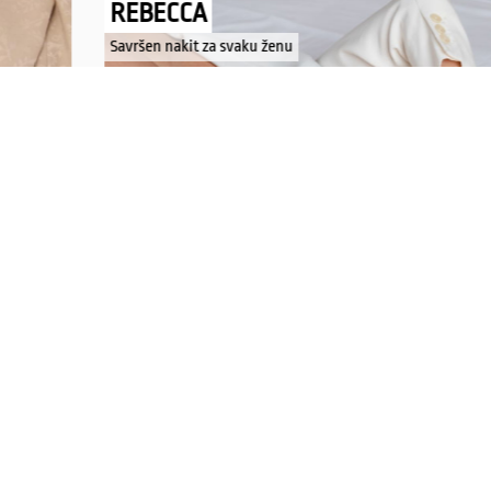
REBECCA
Savršen nakit za svaku ženu