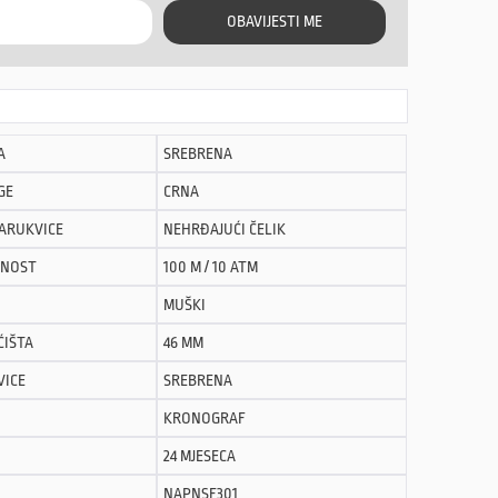
OBAVIJESTI ME
A
SREBRENA
GE
CRNA
NARUKVICE
NEHRĐAJUĆI ČELIK
NOST
100 M / 10 ATM
MUŠKI
ĆIŠTA
46 MM
VICE
SREBRENA
KRONOGRAF
24 MJESECA
NAPNSF301