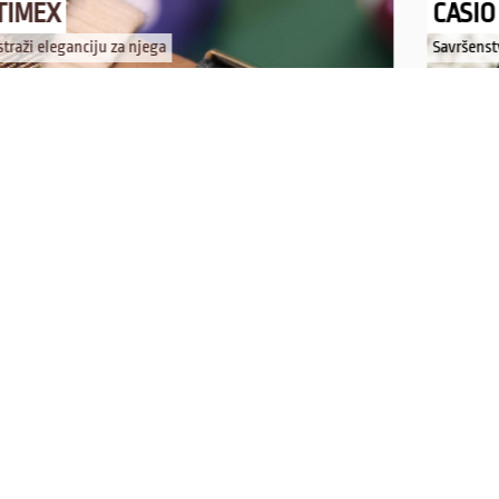
TIMEX
CASIO
straži eleganciju za njega
Savršenst