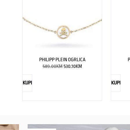
PHILIPP PLEIN OGRLICA
P
589.00
KM
530.10
KM
KUPI
KUPI