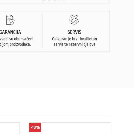
GARANCIJA
SERVIS
izvodi su obuhvaćeni
Osiguran je brz i kvalitetan
cijom proizvođača.
servis te rezervni djelove
-10%