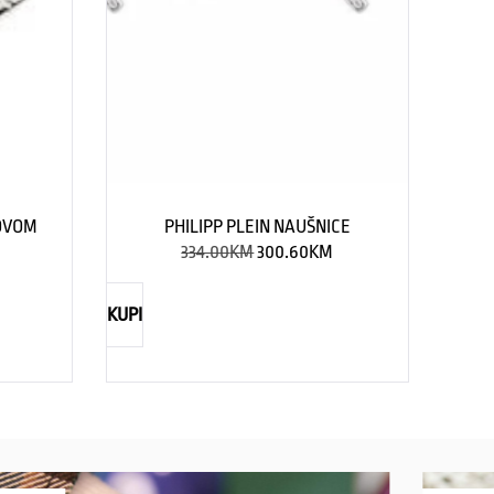
LOVOM
PHILIPP PLEIN NAUŠNICE
334.00
KM
300.60
KM
KUPI