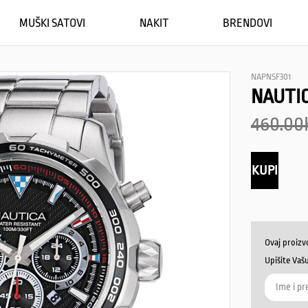
MUŠKI SATOVI
NAKIT
BRENDOVI
NAPNSF301
NAUTIC
460.00
KUPI
Ovaj proizv
Upišite Vaš